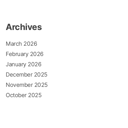
Archives
March 2026
February 2026
January 2026
December 2025
November 2025
October 2025