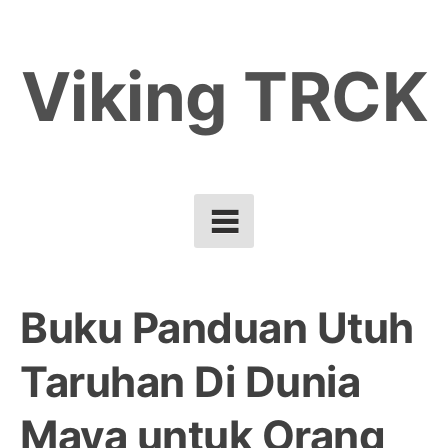
Skip
to
Viking TRCK
content
Buku Panduan Utuh
Taruhan Di Dunia
Maya untuk Orang