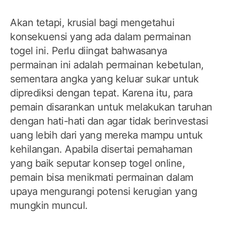
Akan tetapi, krusial bagi mengetahui
konsekuensi yang ada dalam permainan
togel ini. Perlu diingat bahwasanya
permainan ini adalah permainan kebetulan,
sementara angka yang keluar sukar untuk
diprediksi dengan tepat. Karena itu, para
pemain disarankan untuk melakukan taruhan
dengan hati-hati dan agar tidak berinvestasi
uang lebih dari yang mereka mampu untuk
kehilangan. Apabila disertai pemahaman
yang baik seputar konsep togel online,
pemain bisa menikmati permainan dalam
upaya mengurangi potensi kerugian yang
mungkin muncul.