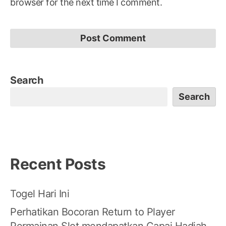
browser for the next time I comment.
Search
Search
Recent Posts
Togel Hari Ini
Perhatikan Bocoran Return to Player
Permainan Slot mendapatkan Capai Hadiah