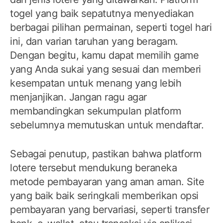
togel yang baik sepatutnya menyediakan
berbagai pilihan permainan, seperti togel hari
ini, dan varian taruhan yang beragam.
Dengan begitu, kamu dapat memilih game
yang Anda sukai yang sesuai dan memberi
kesempatan untuk menang yang lebih
menjanjikan. Jangan ragu agar
membandingkan sekumpulan platform
sebelumnya memutuskan untuk mendaftar.
Sebagai penutup, pastikan bahwa platform
lotere tersebut mendukung beraneka
metode pembayaran yang aman aman. Site
yang baik baik seringkali memberikan opsi
pembayaran yang bervariasi, seperti transfer