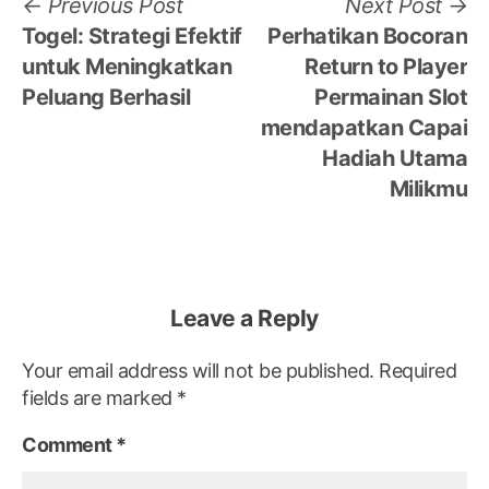
Post
Previous
N
Previous Post
Next Post
post:
po
Togel: Strategi Efektif
Perhatikan Bocoran
navigation
untuk Meningkatkan
Return to Player
Peluang Berhasil
Permainan Slot
mendapatkan Capai
Hadiah Utama
Milikmu
Leave a Reply
Your email address will not be published.
Required
fields are marked
*
Comment
*