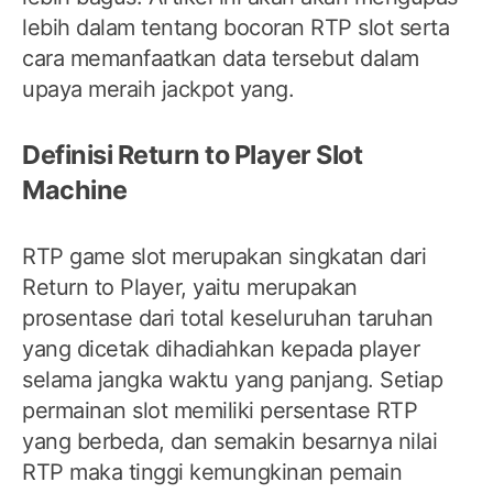
lebih dalam tentang bocoran RTP slot serta
cara memanfaatkan data tersebut dalam
upaya meraih jackpot yang.
Definisi Return to Player Slot
Machine
RTP game slot merupakan singkatan dari
Return to Player, yaitu merupakan
prosentase dari total keseluruhan taruhan
yang dicetak dihadiahkan kepada player
selama jangka waktu yang panjang. Setiap
permainan slot memiliki persentase RTP
yang berbeda, dan semakin besarnya nilai
RTP maka tinggi kemungkinan pemain