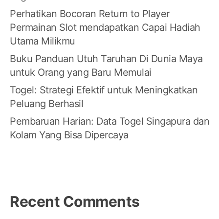
Perhatikan Bocoran Return to Player
Permainan Slot mendapatkan Capai Hadiah
Utama Milikmu
Buku Panduan Utuh Taruhan Di Dunia Maya
untuk Orang yang Baru Memulai
Togel: Strategi Efektif untuk Meningkatkan
Peluang Berhasil
Pembaruan Harian: Data Togel Singapura dan
Kolam Yang Bisa Dipercaya
Recent Comments