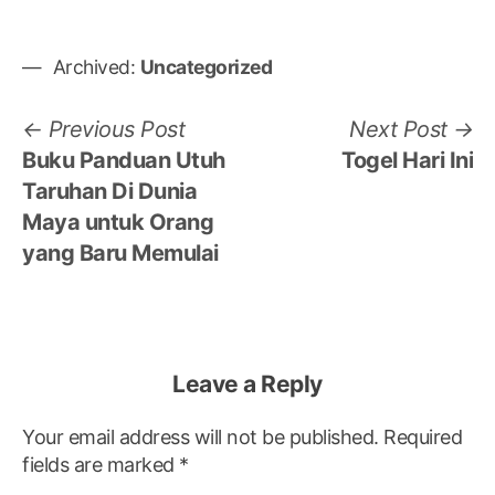
Archived:
Uncategorized
Post
Previous
N
Previous Post
Next Post
post:
po
Buku Panduan Utuh
Togel Hari Ini
navigation
Taruhan Di Dunia
Maya untuk Orang
yang Baru Memulai
Leave a Reply
Your email address will not be published.
Required
fields are marked
*