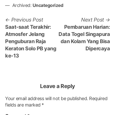
Archived:
Uncategorized
Post
Previous
N
Previous Post
Next Post
post:
po
Saat-saat Terakhir:
Pembaruan Harian:
navigation
Atmosfer Jelang
Data Togel Singapura
Penguburan Raja
dan Kolam Yang Bisa
Keraton Solo PB yang
Dipercaya
ke-13
Leave a Reply
Your email address will not be published.
Required
fields are marked
*