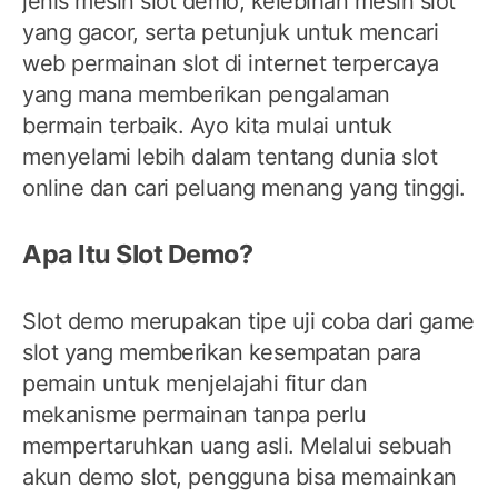
jenis mesin slot demo, kelebihan mesin slot
yang gacor, serta petunjuk untuk mencari
web permainan slot di internet terpercaya
yang mana memberikan pengalaman
bermain terbaik. Ayo kita mulai untuk
menyelami lebih dalam tentang dunia slot
online dan cari peluang menang yang tinggi.
Apa Itu Slot Demo?
Slot demo merupakan tipe uji coba dari game
slot yang memberikan kesempatan para
pemain untuk menjelajahi fitur dan
mekanisme permainan tanpa perlu
mempertaruhkan uang asli. Melalui sebuah
akun demo slot, pengguna bisa memainkan