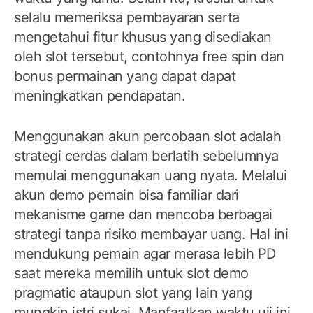
selalu memeriksa pembayaran serta
mengetahui fitur khusus yang disediakan
oleh slot tersebut, contohnya free spin dan
bonus permainan yang dapat dapat
meningkatkan pendapatan.
Menggunakan akun percobaan slot adalah
strategi cerdas dalam berlatih sebelumnya
memulai menggunakan uang nyata. Melalui
akun demo pemain bisa familiar dari
mekanisme game dan mencoba berbagai
strategi tanpa risiko membayar uang. Hal ini
mendukung pemain agar merasa lebih PD
saat mereka memilih untuk slot demo
pragmatic ataupun slot yang lain yang
mungkin istri sukai. Manfaatkan waktu uji ini