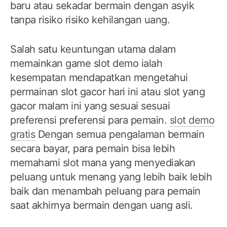
baru atau sekadar bermain dengan asyik
tanpa risiko risiko kehilangan uang.
Salah satu keuntungan utama dalam
memainkan game slot demo ialah
kesempatan mendapatkan mengetahui
permainan slot gacor hari ini atau slot yang
gacor malam ini yang sesuai sesuai
preferensi preferensi para pemain.
slot demo
gratis
Dengan semua pengalaman bermain
secara bayar, para pemain bisa lebih
memahami slot mana yang menyediakan
peluang untuk menang yang lebih baik lebih
baik dan menambah peluang para pemain
saat akhirnya bermain dengan uang asli.